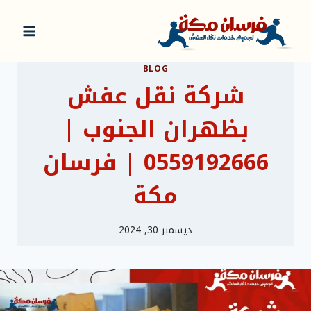
لتجاوز
لى
لمحتوى
BLOG
شركة نقل عفش
بظهران الجنوب |
0559192666 | فرسان
مكة
ديسمبر 30, 2024