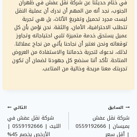
في ختام حديثنا عن شركة نقل عفش في ظهران
الجنوب، نجد أنه من المهم أن ندرك أن عملية النقل
ليست مجرد تحميل وتفريغ الأثاث، بل هي تجربة
تتطلب الاحترافية، الأمان، والثقة. نحن نؤمن بأن كل
عميل يستحق خدمة متميزة تلبي احتياجاته وتجاوز
توقعاته ونحن نعتبر أن نجاحنا يأتي من نجاح عملائنا.
لذلك، ندعوك لتجربة خدماتنا والاستفادة من العروض
المتاحة. تأكد أننا سنضع كل جهودنا لضمان أن تكون
تجربتك معنا مريحة وخالية من المتاعب.
تصفّح
السابق
التالي
شركة نقل عفش
شركة نقل عفش في
المقالات
بميسان | 0559192666
الليث | 0559192666 |
| أقل سعر
الأرخص بخصم 45%