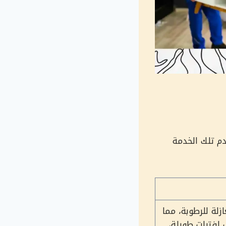
م تلك الخدمة
عازلة للرطوبة، مما
 لفترات طويلة،