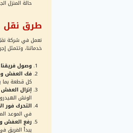
حالة المنزل الج
طرق نقل ا
نعمل في شركة نقل 
خدماتنا، وتتمثل إجرا
وصول فريقنا:
فك العفش وا
كل قطعة بما ين
إنزال العفش إ
الونش الهيدرول
التحرك فور الا
في الموعد الم
رفع العفش وت
يبدأ الفريق في