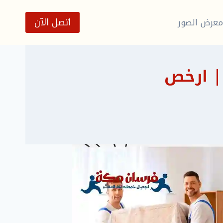
اتصل الآن
عرض الصور
ة نقل عفش بتربة | 0559192666 | ارخص